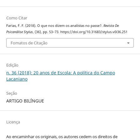
Como Citar
Farias, F. F. (2018). O que nos dizem os analistas no passe?.
Revista De
Psicanálise Stylus
, (36), pp. 53–73. https://doi.org/10.31683/stylus.v0i36.251
Fomatos de Citação
Edição
n. 36 (2018): 20 anos de Escola: A política do Campo
Lacaniano
Seção
ARTIGO BILÍNGUE
Licença
Ao encaminhar os originais, os autores cedem os direitos de