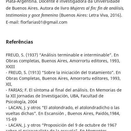
Plata-Argentina. Docente e investigadora da Universidade
de Buenos Aires. Autora de livro
Mujeres al fin: fin de análisis,
testimonios y goce femenino
(Buenos Aires: Letra Viva, 2016).
E-mail: florfarias01@gmail.com
Referências
FREUD, S. (1937) “Análisis terminable e interminable”. En
Obras completas, Buenos Aires, Amorrortu editores, 1993,
XXIII
- FREUD, S. (1913) “Sobre la iniciación del tratamiento”. En
Obras Completas, Buenos Aires, Amorrortu editores, 1993,
XII,
- FARIAS; F. El síntoma al final del análisis. En Memorias de
la XII Jornadas de Investigación, UBA, Facultad de
Psicología, 2004
- LACAN, J. y otros “El atolondrado, el atolondradicho o las
vueltas dichas”. En Escansión , Buenos Aires, Paidós,1984,
15-69
- LACAN, J. y otros “Proposición del 9 de octubre de 1967
sobre el psicoanalista de la escuela”. En Momentos