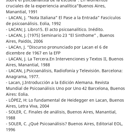
cruciales de la experiencia analítica”Buenos Aires,
Manantial, 1991
- LACAN, J. “Nota Italiana” El Pase a la Entrada” Fascículos
de psicoanálisis. Eolia, 1992
- LACAN; J. Libro15. El acto psicoanalítico. Inédito.
- LACAN, J. (1975) Seminario 23 “El Sinthome” , Buenos
Aires, Paidós, 2006
- LACAn, J. “Discurso pronunciado por Lacan el 6 de
dicembre de 1967 en la EFP
- LACAN, J. La Tercera.En Intervenciones y Textos II, Buenos
Aires, Manantial, 1988
- LACAN, J.Psicoanálisis, Radiofonía y Televisión. Barcelona:
Anagrama, 1977.
- Lacan, J.Introducción a la Edición Alemana. Revista
Mundial de Psicoanálisis Uno por Uno 42 Barcelona, Buenos
Aires: Eolia.
- LÓPEZ, H: Lo fundamental de Heidegger en Lacan, Buenos
Aires, Letra Viva, 2004
- SOLER, C. Finales de análisis, Buenos Aires, Manantial,
1988
- SOLER, C. ¿Qué Psicoanálisis? Buenos Aires, Editorial EOL,
1996