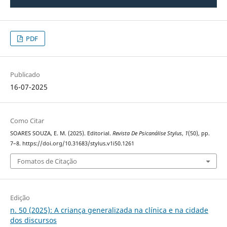
PDF
Publicado
16-07-2025
Como Citar
SOARES SOUZA, E. M. (2025). Editorial.
Revista De Psicanálise Stylus
,
1
(50), pp.
7–8. https://doi.org/10.31683/stylus.v1i50.1261
Fomatos de Citação
Edição
n. 50 (2025): A criança generalizada na clínica e na cidade
dos discursos