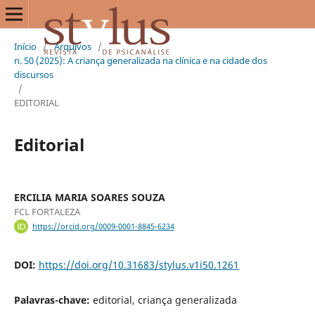
Início
/
Arquivos
/
n. 50 (2025): A criança generalizada na clínica e na cidade dos
discursos
/
EDITORIAL
Editorial
ERCILIA MARIA SOARES SOUZA
FCL FORTALEZA
https://orcid.org/0009-0001-8845-6234
DOI:
https://doi.org/10.31683/stylus.v1i50.1261
Palavras-chave:
editorial, criança generalizada